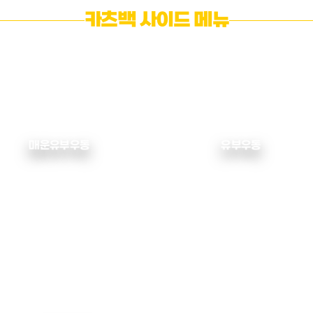
카츠백 사이드 메뉴
매운유부우동
유부우동