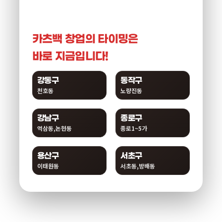
카츠백 창업의 타이밍은
바로 지금입니다!
강동구
동작구
천호동
노량진동
강남구
종로구
역삼동,논현동
종로1~5가
용산구
서초구
이태원동
서초동,방배동