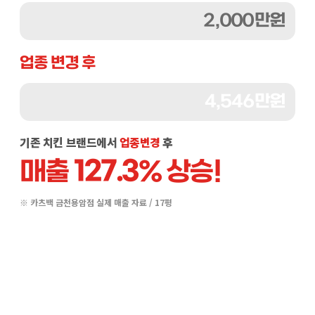
둘
2,000만원
약속
셋
업종 변경 후
4,546만원
약속
넷
기존 치킨 브랜드에서
업종변경
후
127.3
매출
% 상승!
※ 카츠백 금천용암점 실제 매출 자료 / 17평