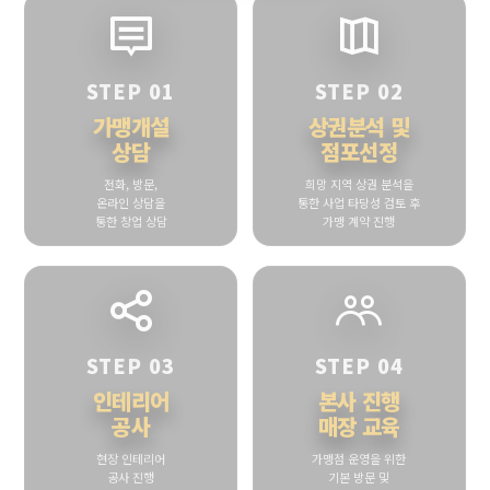
STEP 01
STEP 02
가맹개설
상권분석 및
상담
점포선정
전화, 방문,
희망 지역 상권 분석을
온라인 상담을
통한 사업 타당성 검토 후
통한 창업 상담
가맹 계약 진행
STEP 03
STEP 04
인테리어
본사 진행
공사
매장 교육
현장 인테리어
가맹점 운영을 위한
공사 진행
기본 방문 및